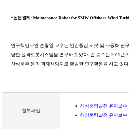
*
논문원제
: Maintenance Robot for 5MW Offshore Wind Turbin
연구책임자인 손형일 교수는 인간중심 로봇 및 자동화 연
양한 원격로봇시스템을 연구하고 있다
.
손 교수는
2015
년
3
산식품부 등의 과제책임자로 활발한 연구활동을 하고 있다
해상풍력발전 유지보수 로
첨부파일
해상풍력발전 유지보수 로