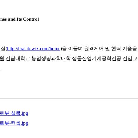
es and Its Control
구실
(
http://hralab.wix.com/home
)
을 이끌며 원격제어 및 햅틱 기술을
월 전남대학교 농업생명과학대학 생물산업기계공학전공 전임교
.
봇-실물.jpg
봇-컨셉.jpg