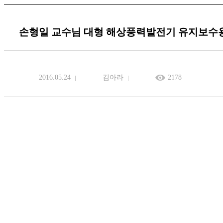
손형일 교수님 대형 해상풍력발전기 유지보수용
2016.05.24
김아라
2178